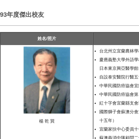
93年度傑出校友
姓名/照片
台北州立宜蘭農林學
慶應義塾大學外語學
日本東京興亞醫學館
自設泰安醫院行醫五
中華民國防癌協會宜蘭縣
中華民國防癌協會第５、
紅十字會宜蘭縣支會
國際獅子會蘇澳分會
十五年）
楊 乾 巽
宜蘭家扶中心委員十
蘇澳義消中隊顧問二