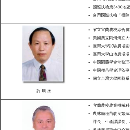
國際扶輪第3490地區總
台灣國際扶輪「根除小
省立宜蘭農校綜合農
美國奧立岡州州立大
臺灣大學試驗農場園
臺灣大學山地農場場
中國園藝學會常務理
中國種苗學會理監事
國立台灣大學園藝系
許 圳 塗
宜蘭農校農業機械科
農林廳種苗改良繁殖
課長、生產課課長、
象牙海岸種子中心技