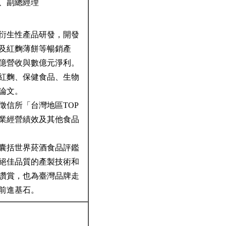
、副總經理
衍生性產品研發，開發
及紅麴薄餅等暢銷產
5億營收與數億元淨利。
紅麴、保健食品、生物
究論文。
徵信所「台灣地區TOP
事業經營績效及其他食品
囊括世界菸酒食品評鑑
司絕佳品質的產製技術和
讚賞，也為臺灣品牌走
前進基石。