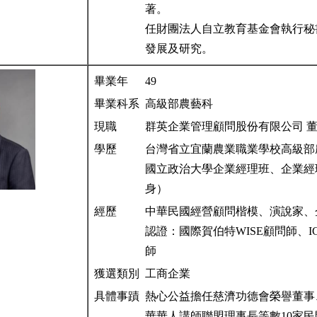
著。
任財團法人自立教育基金會執行秘
發展及研究。
畢業年
49
畢業科系
高級部農藝科
現職
群英企業管理顧問股份有限公司 
學歷
台灣省立宜蘭農業職業學校高級
國立政治大學企業經理班、企業經
身）
經歷
中華民國經營顧問楷模、演說家
認證：國際賀伯特WISE顧問師、IC
師
獲選類別
工商企業
具體事蹟
熱心公益擔任慈濟功德會榮譽董事
華華人講師聯盟理事長等數10家