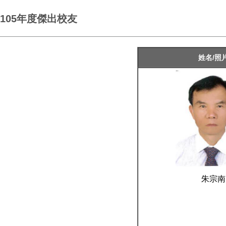
105年度傑出校友
姓名/照
朱宗南