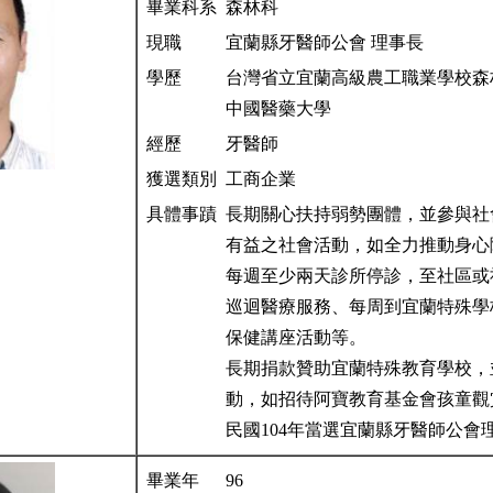
畢業科系
森林科
現職
宜蘭縣牙醫師公會 理事長
學歷
台灣省立宜蘭高級農工職業學校
中國醫藥大學
經歷
牙醫師
獲選類別
工商企業
具體事蹟
長期關心扶持弱勢團體，並參與社
有益之社會活動，如全力推動身心
每週至少兩天診所停診，至社區或
巡迴醫療服務、每周到宜蘭特殊學
保健講座活動等。
長期捐款贊助宜蘭特殊教育學校，
動，如招待阿寶教育基金會孩童觀
民國104年當選宜蘭縣牙醫師公會
畢業年
96