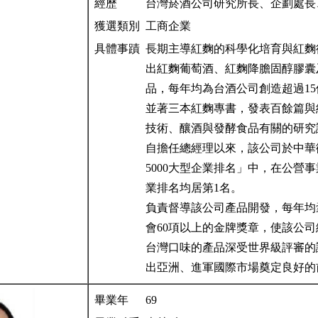
經歷
台灣菸酒公司研究所長、企劃處長
獲選類別
工商企業
具體事蹟
長期主導紅麴的科學化培育與紅麴
出紅麴葡萄酒、紅麴降膽固醇膠囊
品，每年均為台酒公司創造超過1
並著三本紅麴專書，發表百餘篇與
技術、釀酒與發酵食品有關的研
自擔任總經理以來，該公司於中華
5000大型企業排名」中，在公營
業排名均居第1名。
負責督導該公司產品開發，每年均
會60項以上的金牌獎章，使該公
台灣口味的產品深受世界級評審的
出亞洲、進軍國際市場奠定良好的
畢業年
69