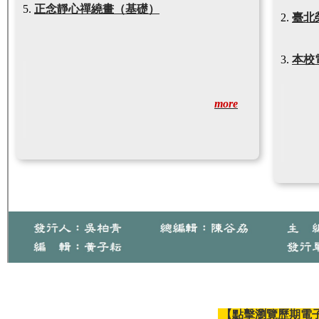
正念靜心禪繞畫（基礎）
臺北
本校
more
【點擊瀏覽歷期電