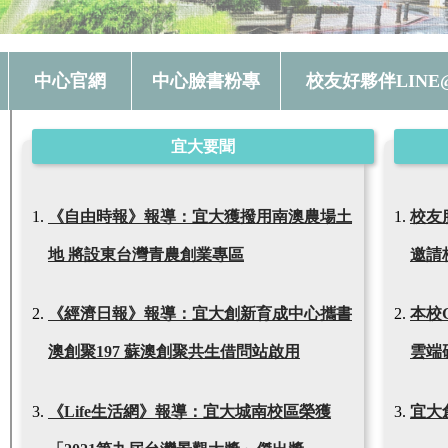
中心官網
中心臉書粉專
校友好夥伴LINE
宜大要聞
《自由時報》報導：宜大獲撥用南澳農場土
校友
地 將設東台灣青農創業專區
邀請
《經濟日報》報導：宜大創新育成中心攜書
本校G
澳創聚197 蘇澳創聚共生借問站啟用
雲端
《Life生活網》報導：宜大城南校區榮獲
宜大