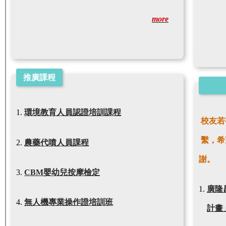
more
推廣課程
環境教育人員認證培訓課程
校友若
繫，希
農藥代噴人員課程
謝
。
CBM嬰幼兒按摩檢定
廣隆
無人機專業操作證培訓班
計畫