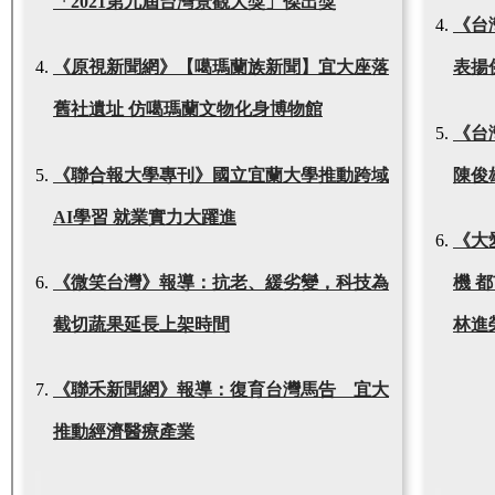
「2021第九屆台灣景觀大獎」傑出獎
《台
《原視新聞網》【噶瑪蘭族新聞】宜大座落
表揚
舊社遺址 仿噶瑪蘭文物化身博物館
《台
《聯合報大學專刊》國立宜蘭大學推動跨域
陳俊
AI學習 就業實力大躍進
《大
《微笑台灣》報導：抗老、緩劣變，科技為
機 
截切蔬果延長上架時間
林進
《聯禾新聞網》報導：復育台灣馬告 宜大
推動經濟醫療產業