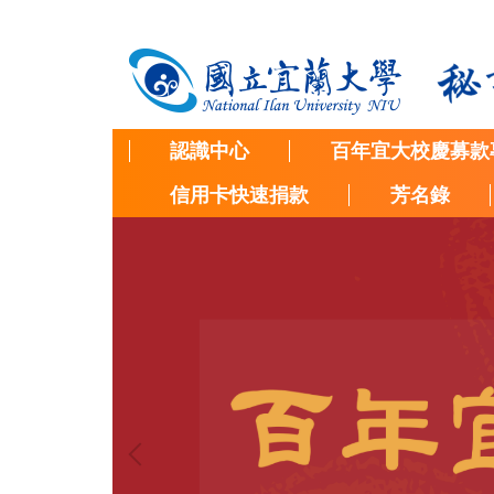
跳
到
主
要
內
容
認識中心
百年宜大校慶募款
區
信用卡快速捐款
芳名錄