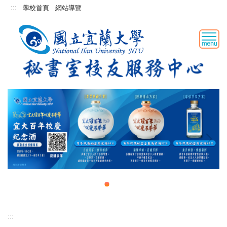
跳
:::
學校首頁
網站導覽
到
主
要
內
容
區
:::