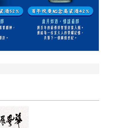
恭賀陳俊雄理