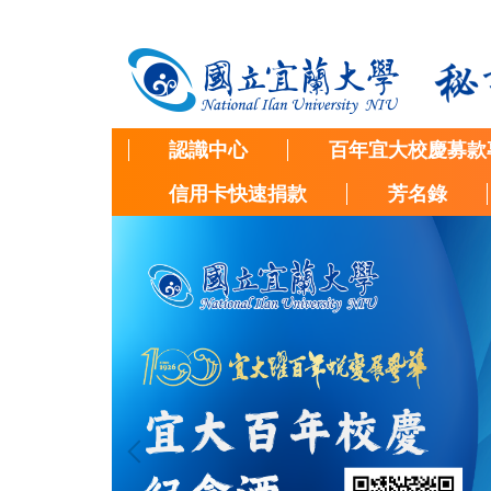
跳
到
主
要
內
容
認識中心
百年宜大校慶募款
區
信用卡快速捐款
芳名錄