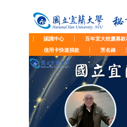
跳
到
主
要
內
容
認識中心
百年宜大校慶募款
區
信用卡快速捐款
芳名錄