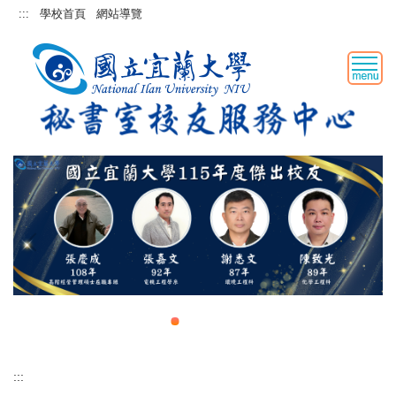
跳
:::
學校首頁
網站導覽
到
主
要
內
容
區
:::