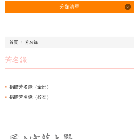
分類清單
分類清單
:::
認識中心
首頁
芳名錄
校友服務
芳名錄
關於校友
募款政策
捐贈芳名錄（全部）
捐贈指南
捐贈芳名錄（校友）
信用卡快速捐款
芳名錄
:::
百年宜大校慶專款