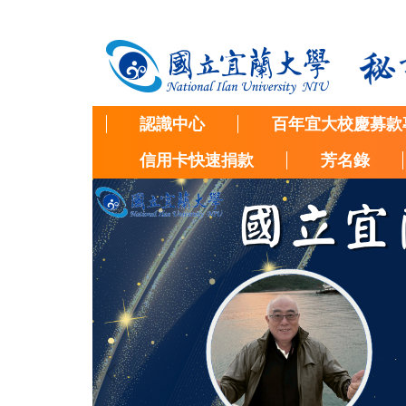
跳
到
主
要
內
容
認識中心
百年宜大校慶募款
區
信用卡快速捐款
芳名錄