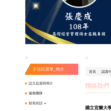
:::
:::
子項目選單_簡介
首頁
認識
設立起源與簡介
聯絡我們
服務團隊
校長的話
國立宜蘭大