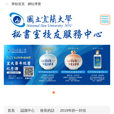
跳
:::
學校首頁
網站導覽
到
主
要
內
容
區
首頁
認識中心
校長的話
2019年的一封信