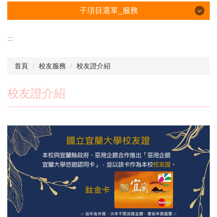
子項目選單_服務
子項目選單_服務
:::
校友優惠與福利
首頁
校友服務
校友證介紹
校友證介紹
校友證介紹
成績單申請
畢業證書補發
折抵役期申請