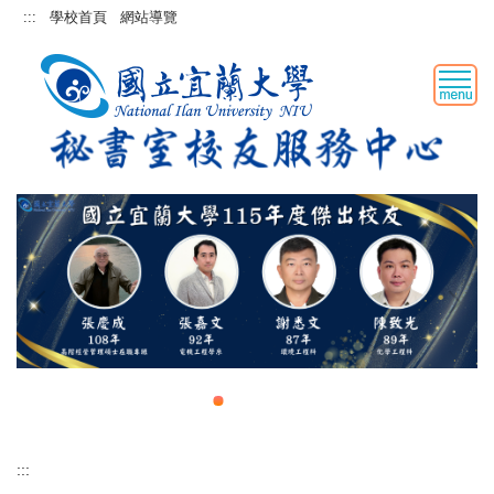
跳
:::
學校首頁
網站導覽
到
主
要
內
容
區
:::