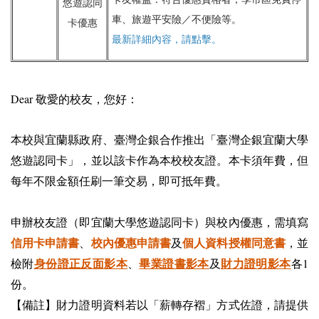
悠遊認同
車、旅遊平安險／不便險等。
卡優惠
最新詳細內容，請點擊。
Dear 敬愛的校友，您好：
本校與宜蘭縣政府、臺灣企銀合作推出「臺灣企銀宜蘭大學
悠遊認同卡」，並以該卡作為本校校友證。本卡須年費，但
每年不限金額任刷一筆交易，即可抵年費。
申辦校友證（即宜蘭大學悠遊認同卡）與校內優惠，需填寫
信用卡申請書
校內優惠申請書
個人資料授權同意書
、
及
，並
身份證正反面影本
畢業證書影本
財力證明影本
檢附
、
及
各1
份。
【備註】財力證明資料若以「薪轉存褶」方式佐證，請提供