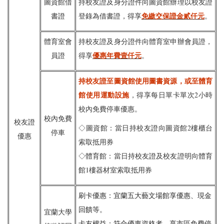
圖資館借
持校友證及身分證件向圖資館辦理以校友證
免繳交保證金貳仟元
書證
登錄為借書證，得享
。
體育室會
持校友證及身分證件向體育室申辦會員證，
優惠年費壹仟元
員證
得享
。
持校友證至圖資館使用圖書資源，或至體育
館使用運動設施
，得享每日單卡單次2小時
校內免費停車優惠。
校內免費
校友證
◇圖資館：當日持校友證向圖資館2樓櫃台
停車
優惠
索取抵用券
◇體育館：當日持校友證及校友證明向體育
館1樓器材室索取抵用券
刷卡優惠：宜蘭五大藝文場館享優惠、現金
回饋等。
宜蘭大學
卡友權益：符合優惠資格者，享市區免費停