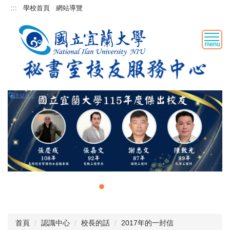
跳
:::
學校首頁
網站導覽
到
主
要
內
容
區
首頁
認識中心
校長的話
2017年的一封信