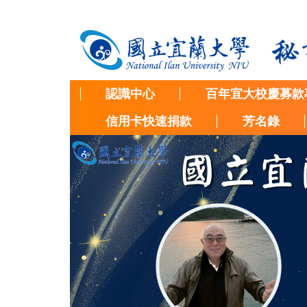
跳
到
主
要
內
容
認識中心
百年宜大校慶募款
區
信用卡快速捐款
芳名錄