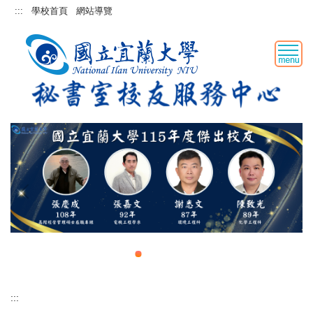
跳
:::
學校首頁
網站導覽
到
主
要
內
容
區
:::