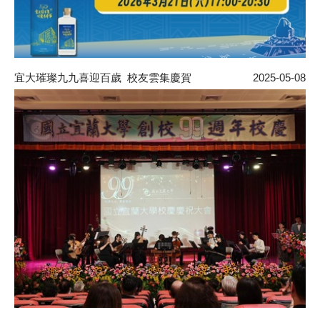
宜大璀璨九九喜迎百歲 校友雲集慶賀
2025-05-08