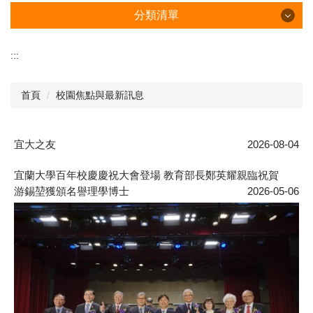
分類清單
分類清單
:::
認識中心
首頁
校園焦點與最新訊息
校友服務
宜大之友
2026-08-04
關於校友
募款政策
宜蘭大學百年校慶慶祝大會登場 教育部長鄭英耀親臨祝賀
游錫堃獲頒名譽理學博士
2026-05-06
捐贈指南
信用卡快速捐款
芳名錄
百年宜大校慶專款