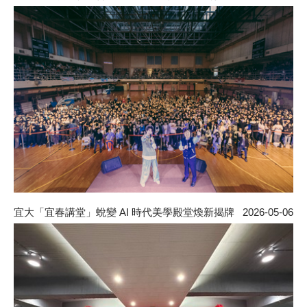
宜大「宜春講堂」蛻變 AI 時代美學殿堂煥新揭牌
2026-05-06