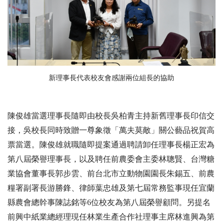
新理事長代表校友會感謝兩位組長的協助
陳俊雄當選理事長隨即由校長吳柏青主持新舊理事長印信交
接，吳校長同時致贈一尊象徵「萬夫莫敵」關公藝品祝賀高
票當選。陳俊雄就職隨即提案通過聘請卸任理事長楊正宏為
第八屆榮譽理事長，以及聘任前農委會主委林聰賢、台灣糖
業協會董事長郭步雲、前台北市立動物園園長朱錫五、前農
糧署副署長游勝鋒、律師葉忠雄及第七屆常務監事現任宜蘭
縣農會總幹事陳誌銘等6位校友為第八屆榮譽顧問。另提名
前興中紙業總經理現任林業生產合作社理事主席林進興為第