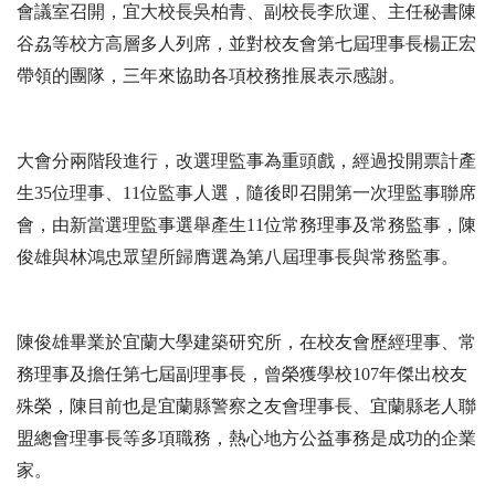
會議室召開，宜大校長吳柏青、副校長李欣運、主任秘書陳
谷劦等校方高層多人列席，並對校友會第七屆理事長楊正宏
帶領的團隊，三年來協助各項校務推展表示感謝。
大會分兩階段進行，改選理監事為重頭戲，經過投開票計產
生35位理事、11位監事人選，隨後即召開第一次理監事聯席
會，由新當選理監事選舉產生11位常務理事及常務監事，陳
俊雄與林鴻忠眾望所歸膺選為第八屆理事長與常務監事。
陳俊雄畢業於宜蘭大學建築研究所，在校友會歷經理事、常
務理事及擔任第七屆副理事長，曾榮獲學校107年傑出校友
殊榮，陳目前也是宜蘭縣警察之友會理事長、宜蘭縣老人聯
盟總會理事長等多項職務，熱心地方公益事務是成功的企業
家。