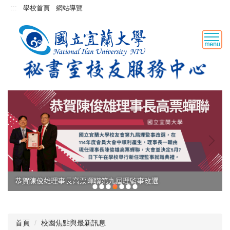
跳
:::
學校首頁
網站導覽
到
主
要
內
容
區
恭賀陳俊雄理事長高票蟬聯第九屆理監事改選
首頁
校園焦點與最新訊息