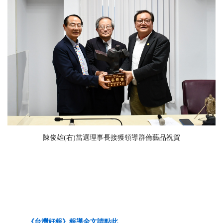
陳俊雄(右)當選理事長接獲領導群倫藝品祝賀
《台灣好報》
報導全文請點此