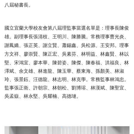
八屆秘書長。
國立宜蘭大學校友會第八屆理監事當選名單是：理事長陳俊
雄。副理事長張清枝、王明川、陳勝騰。常務理事曹光炎、
謝鳳嬌、張正英、謝立賢、蕭錫鑫、吳松源、王安邦。理事
方文祥、廖崇賢、陳正宏、
吳素芬、林明益、林鑫賢、林以
堅、宋鴻宜、廖本華、陳碧姿、陳傑、陳春福、洪福良、林
澤斌、余文雄、林進龍、陳玉華、蔡東海、孫顏美、林淑
玲、張景鈺、汪德龍、林志明、林克學。常務監事林鴻忠。
監事張正衛、許朝宗、林朝松、劉博瑢、林漢斌、陳聖宜、
吳孟嶽、林永堅、吳耀楠、高德璉。