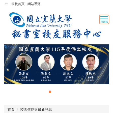
跳
:::
學校首頁
網站導覽
到
主
要
內
容
區
首頁
校園焦點與最新訊息