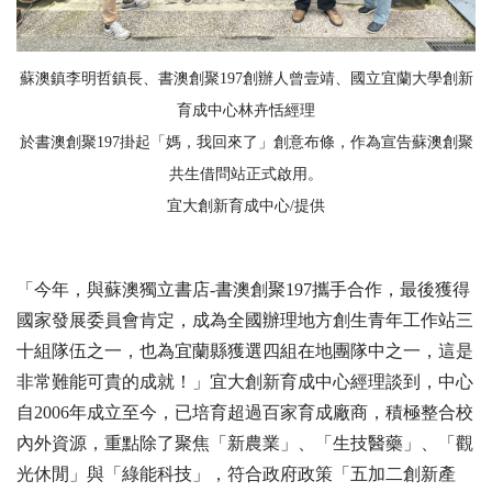
蘇澳鎮李明哲鎮長、書澳創聚197創辦人曾壹靖、國立宜蘭大學創新
育成中心林卉恬經理
於書澳創聚197掛起「媽，我回來了」創意布條，作為宣告蘇澳創聚
共生借問站正式啟用。
宜大創新育成中心/提供
「今年，與蘇澳獨立書店-書澳創聚197攜手合作，最後獲得
國家發展委員會肯定，成為全國辦理地方創生青年工作站三
十組隊伍之一，也為宜蘭縣獲選四組在地團隊中之一，這是
非常難能可貴的成就！」宜大創新育成中心經理談到，中心
自2006年成立至今，已培育超過百家育成廠商，積極整合校
內外資源，重點除了聚焦「新農業」、「生技醫藥」、「觀
光休閒」與「綠能科技」，符合政府政策「五加二創新產