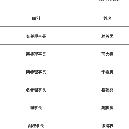
職別
姓名
名譽理事長
賴英照
榮譽理事長
郭大壽
榮譽理事長
李春男
名譽理事長
楊乾巽
理事長
鄭讚慶
副理事長
張清枝