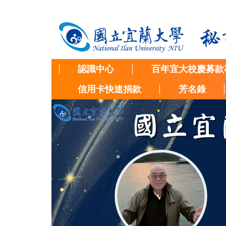
跳
到
主
要
內
容
認識中心
百年宜大校慶募款
區
信用卡快速捐款
芳名錄