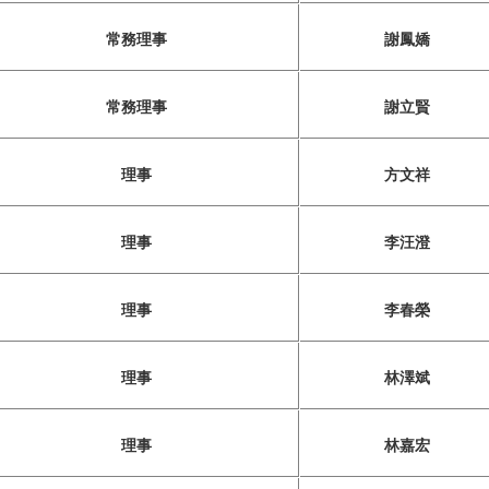
常務理事
謝鳳嬌
常務理事
謝立賢
理事
方文祥
理事
李汪澄
理事
李春榮
理事
林澤斌
理事
林嘉宏