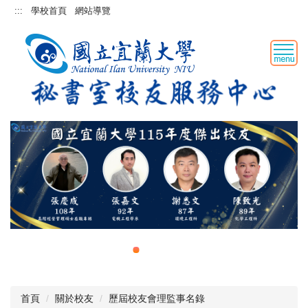
跳
:::
學校首頁
網站導覽
到
主
要
內
容
區
首頁
關於校友
歷屆校友會理監事名錄