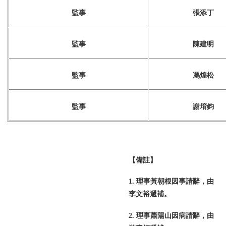
監事
張添丁
監事
陳建明
監事
馮煌松
監事
謝堉鈞
【備註】
1. 理事黃朝根因事請辭，由
李文裕遞補。
2. 理事蕭陽山因病請辭，由