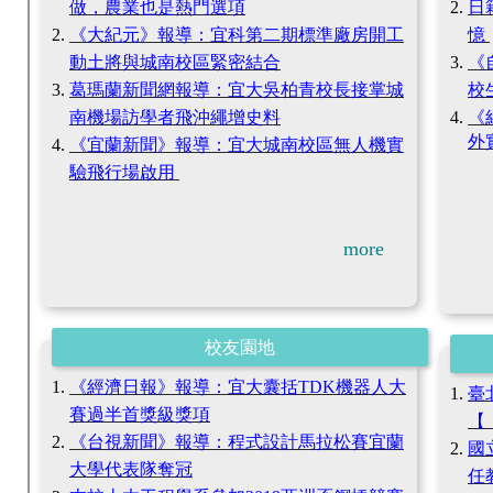
做，農業也是熱門選項
日
《大紀元》報導：宜科第二期標準廠房開工
憶
動土將與城南校區緊密結合
《
葛瑪蘭新聞網報導：宜大吳柏青校長接掌城
校
南機場訪學者飛沖繩增史料
《
外
《宜蘭新聞》報導：宜大城南校區無人機實
驗飛行場啟用
more
校友園地
《經濟日報》報導：宜大囊括TDK機器人大
臺
賽過半首獎級獎項
【
《台視新聞》報導：程式設計馬拉松賽宜蘭
國
大學代表隊奪冠
任