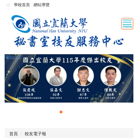
跳
:::
學校首頁
網站導覽
到
主
要
內
容
區
首頁
校友電子報