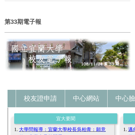
第33期電子報
校友證申請
中心網站
中心
宜大要聞
大學問報導：宜蘭大學校長吳柏青：願意
邁