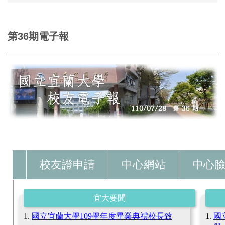
第36期電子報
校友證申請
中心網站
中心
宜大要聞
國立宜蘭大學
109
學年度畢業典禮校長致
國