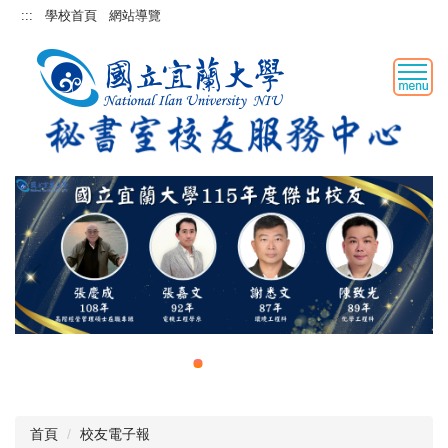
跳
:::
學校首頁
網站導覽
到
主
要
內
容
區
首頁
校友電子報