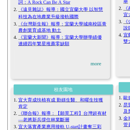
舉
詞：
A Rock Can Be A Star
《
《
遠見雜誌
》
報導：國立宜蘭大學 以智慧
宜
科技為在地農業升級接軌國際
《
《
台灣新生報
》
報導：宜蘭大學城南校區青
說
農創業育成基地 動土
宜
《
宜蘭大新聞
》
報導：宜蘭大學辦學績優
雙
連續四年繁星推薦零缺額
more
校友園地
歐
宜大育成扶植有成 勤媄生醫、和曜生技獲
昆
肯定
及
《
聯合報
》
報導：
【
願景工程
】
台灣超有材
金
—
老將新兵撐住林業斷層
管
宜大落實產業應用接軌
U-start
計畫奪三彩