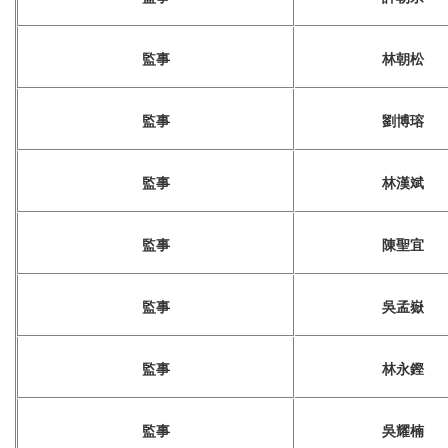
監事
林朝松
監事
劉博瑢
監事
林漢斌
監事
陳聖宜
監事
吳孟嶽
監事
林永鏗
監事
吳耀楠