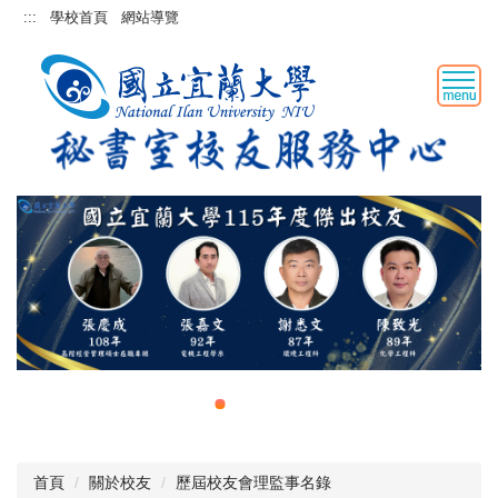
跳
:::
學校首頁
網站導覽
到
主
要
內
容
區
首頁
關於校友
歷屆校友會理監事名錄