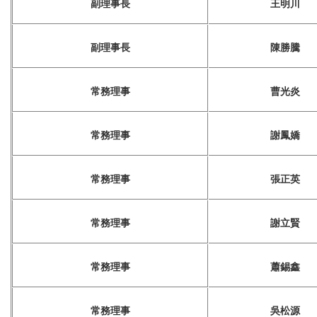
副理事長
王明川
副理事長
陳勝騰
常務理事
曹光炎
常務理事
謝鳳嬌
常務理事
張正英
常務理事
謝立賢
常務理事
蕭錫鑫
常務理事
吳松源