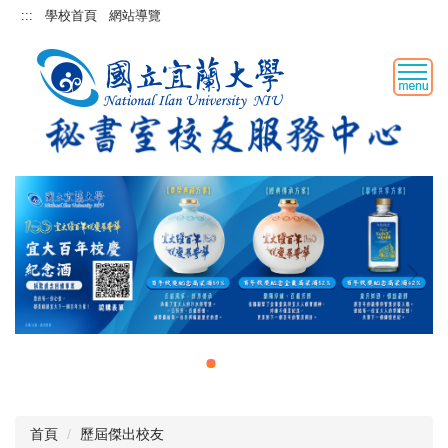
跳
:::
學校首頁
網站導覽
到
主
要
內
容
區
首頁
歷屆傑出校友