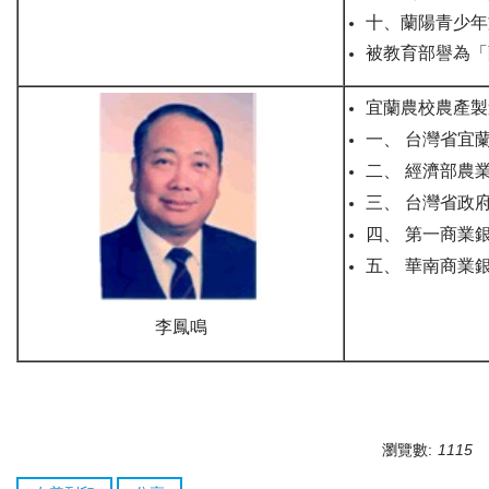
十、蘭陽青少年
被教育部譽為「
宜蘭農校農產製
一、 台灣省宜
二、 經濟部農
三、 台灣省政
四、 第一商業
五、 華南商業
李鳳鳴
瀏覽數:
1115