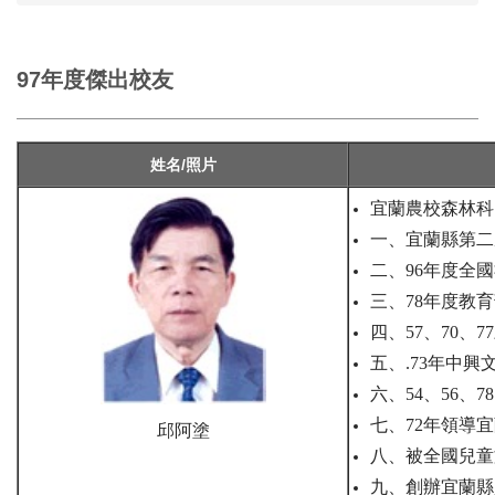
97年度傑出校友
姓名/照片
宜蘭農校森林科
一、宜蘭縣第二
二、96年度全
三、78年度教
四、57、70、
五、.73年中興
六、54、56、
七、72年領導
邱阿塗
八、被全國兒童
九、創辦宜蘭縣