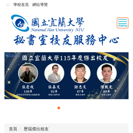
跳
:::
學校首頁
網站導覽
到
主
要
內
容
區
首頁
歷屆傑出校友