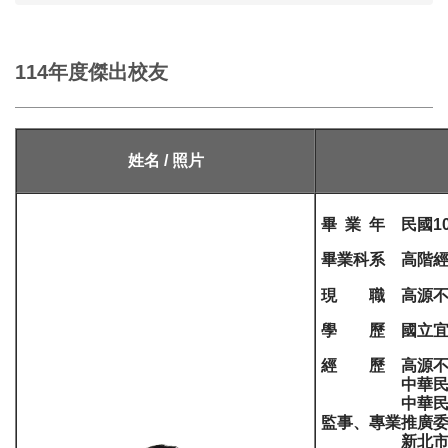
114年度傑出校友
姓名 / 照片
畢 業 年 民國1
畢業科系 高階
現 職
高源
學 歷 國立宜
經 歷 高源不
中華民國仲
中華民國不動
監事、專業推廣
新北市、基隆