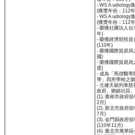
-
WS A udio
(獲獎年份：112年
-
WS A udio
(獲獎年份：112年
-
榮獲社團法人台灣
年)
-
榮獲經濟部投資
(110年)
-
榮獲國際貿易局
國)
-
榮獲國際貿易局
度)
-
成為「馬偕醫學
學」四所學校之
-
元健天籟列車慈善
政府、鄉鎮社區、
(1). 臺南市政
2月)
(2). 新北市政
7月)
(3). 金門縣政
(110年11月)
(4). 臺北市