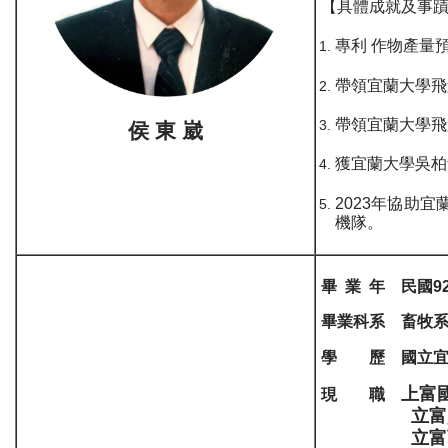
【具體成就及事
專利 作物產量預估
帶領宜蘭大學飛魚
帶領宜蘭大學飛魚
侯 東 崴
獲宜蘭大學吳柏青
2023年協助
機隊。
畢 業 年 民國9
畢業科系 畜牧
學 歷 國立宜
上富
現 職
立富資源有
立富畜牧場