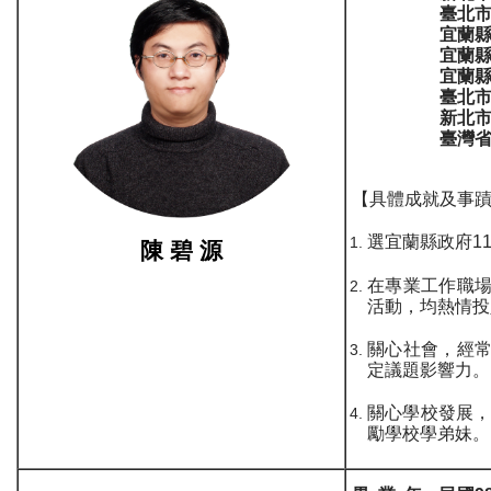
臺北市政府都
宜蘭縣不動
宜蘭縣羅東鎮
宜蘭縣地政
臺北市不動產
新北市不動產
臺灣省台灣
【具體成就及事
選宜蘭縣政府1
陳 碧 源
在專業工作職
活動，均熱情投
關心社會，經
定議題影響力。
關心學校發展，
勵學校學弟妹。