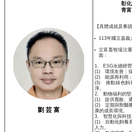
彰化縣合興
青富食品有
【具體成就及事
113年國立嘉
立富畜牧場注
面：
1. ESG永續經
(1) 環境友善
(2) 能源再利
(3) 推動綠色
淨。
2. 動物福利的
(1) 提供寬敞
(2) 定期與獸
劉 芸 富
康的成長環境。
3. 智慧化與科
(1) 自動化飼
人力。