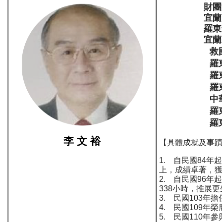
財團法人尊
宜蘭監獄
羅東鎮調解
宜蘭縣李氏
救
羅
羅
羅
中
羅
羅
李 文 裕
【具體成就及事
1. 自民國84
上，成績卓著，
2. 自民國96
338小時，推展
3. 民國103
4. 民國109
5. 民國110