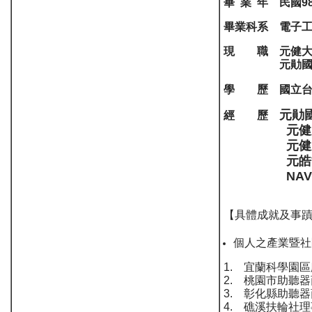
畢 業 年 民國9
畢業科系 電子
現 職 元健大
元勛國際股份
學 歷 國立台
元勛
經 歷
元健大和直
元健大和直
元皓能源股
NAVIC株
【具體成就及事
個人之產業暨社
1. 宜蘭科學園
2. 桃園市助聽
3. 彰化縣助聽
4. 礁溪扶輪社理