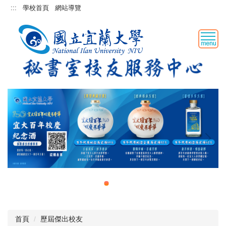
跳
:::
學校首頁
網站導覽
到
主
要
內
容
區
恭賀陳俊雄理事長高票蟬聯第九屆理監事改選
首頁
歷屆傑出校友