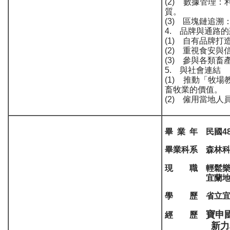
(2) 數據管理
質。
(3) 區塊鏈追
4. 品牌與通路
(1) 自有品牌
(2) 重視食安
(3) 參與各類
5. 與社會連結
(1) 推動「牧
畜牧業的價值。
(2) 僱用當地
畢 業 年 民國4
畢業科系 森林
現 職 輕鬆樂
宜蘭地檢署
學 歷 省立宜
寶申
經 歷
新力車業股