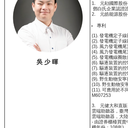
1. 元勛國際股
鄧白氏企業認證證書
2. 元皓能源股
專利
(1). 發電機定
(2). 發電機定
(3). 風力發電
(4). 風力發電
(5). 發電機線
吳 少 暉
(6). 驅逐裝置
(7). 驅逐裝置
(8). 驅逐裝置
(9). 野生動物
(10). 野生動
(11). 可應
M607253
3. 元健大和直
雲端助聽器，臺灣
雲端助聽器，大陸，
- 由證券櫃檯買
櫃年份：108年)