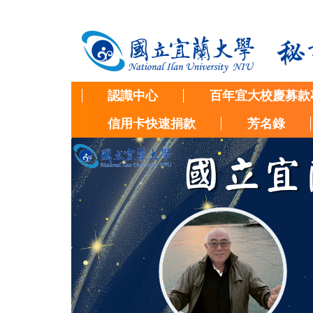
跳
到
主
要
內
容
認識中心
百年宜大校慶募款
區
信用卡快速捐款
芳名錄