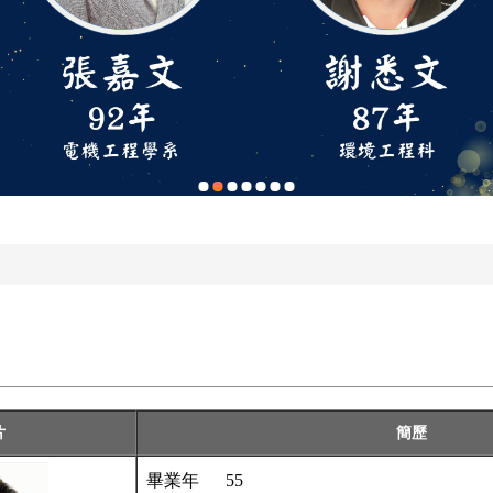
片
簡歷
畢業年
55