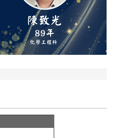
恭賀陳俊雄理