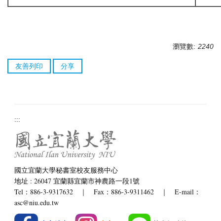
瀏覽數:
2240
友善列印
分享
:::
國立宜蘭大學秘書室校友服務中心
地址 : 26047 宜蘭縣宜蘭市神農路一段1號
Tel：886-3-9317632 ｜ Fax：886-3-9311462 ｜ E-mail：
asc@niu.edu.tw