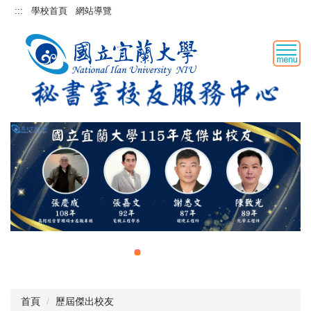
跳
:::
學校首頁
網站導覽
到
主
要
內
容
區
首頁
歷屆傑出校友