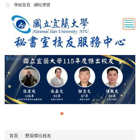
跳
:::
學校首頁
網站導覽
到
主
要
內
容
區
首頁
歷屆傑出校友