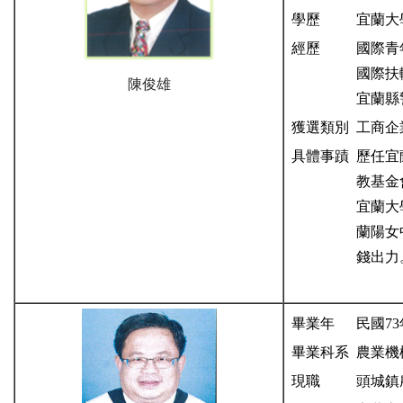
學歷
宜蘭大
經歷
國際青
國際扶
陳俊雄
宜蘭縣
獲選類別
工商企
具體事蹟
歷任宜
教基金
宜蘭大
蘭陽女
錢出力
畢業年
民國73
畢業科系
農業機
現職
頭城鎮