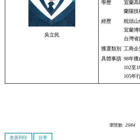
學歷
宜蘭高
蘭陽技
經歷
枕頭山
宜蘭博
吳立民
台灣省
獲選類別
工商企
具體事蹟
98年
102
105
瀏覽數:
2984
友善列印
分享