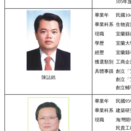
105
畢業年
民國10
畢業科系
生物資
現職
宜蘭縣
學歷
宜蘭大
經歷
宜蘭縣
獲選類別
工商企
具體事蹟
創立「
陳誌銘
創立「
創立輔
畢業年
民國95
畢業科系
建築研
現職
海灣開
民貴工