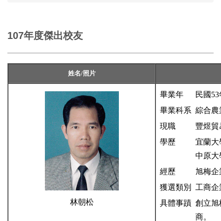
107年度傑出校友
姓名/照片
畢業年
民國53
畢業科系
綜合農
現職
豐煜貿
學歷
宜蘭大
中原大
經歷
旭梅企
獲選類別
工商企
林朝松
具體事蹟
創立旭
商。