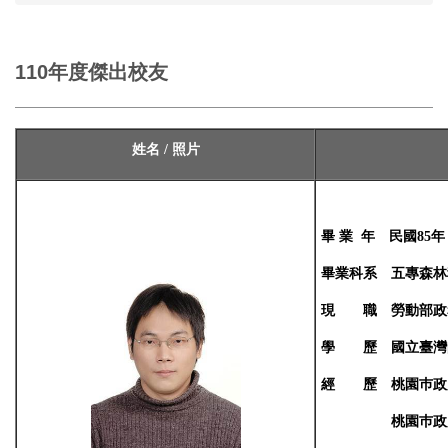
110年度傑出校友
姓名 / 照片
畢
業 年
民國
85
年
畢業科系
五專森林
現
職
勞動部政
學
歷
國立臺灣
經 歷
桃園巿政
桃園
巿政