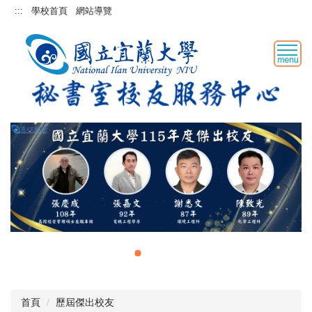
跳
:::
學校首頁
網站導覽
到
主
要
內
容
區
首頁
歷屆傑出校友