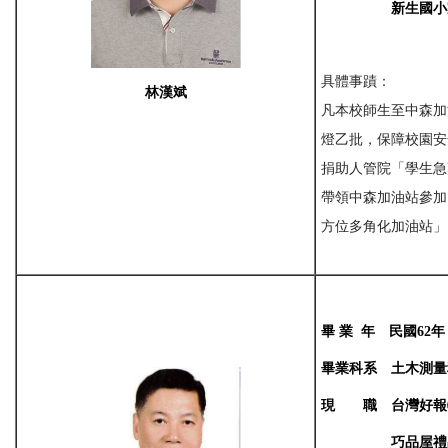
新生
國小
具體事蹟：
林漢斌
凡本校師生至中森加
燈乙批，保障校園安
捐助人管院「學生急
帶領中森加油站參加
方位多角化加油站」
畢
業
年
民國
62
年
畢業科系
土木測量
現
職
台灣好報
巧
品屋禮