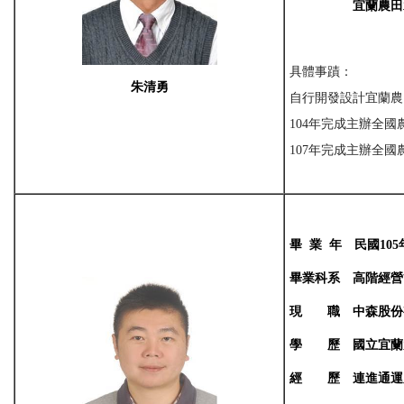
宜蘭
農田
具體事蹟：
朱清勇
自行開發設計宜蘭農
104年完成主辦全國
107年完成主辦全
畢
業
年
民國
105
畢業科系
高階經營
現
職
中森股份
學
歷
國立宜蘭
經
歷
連進通運