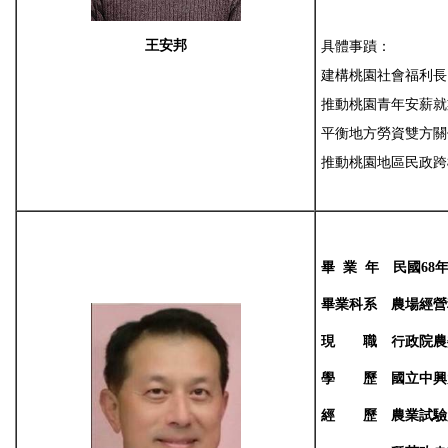
王安邦
具體
事蹟：
建構桃園
社會福利長
推動桃園青年安
薪就
平衡
地方勞資
雙方關
推動桃園地區
民政跨
畢
業
年
民國
68
畢業科系
農場經營
現
職
行政院
農
學
歷
國立中興
經
歷
農業試驗