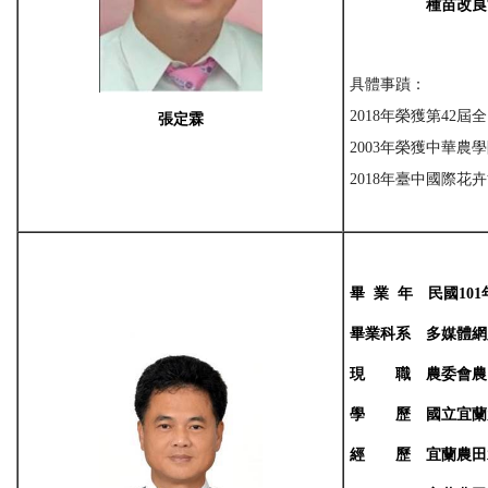
種
苗改良
具體事蹟：
2018年榮獲第42
張
定霖
2003年榮獲中華
2018年臺中國際
畢
業
年
民國
101
畢業科系
多媒體網
現
職
農委會農
學
歷
國立宜蘭
經 歷
宜蘭農田