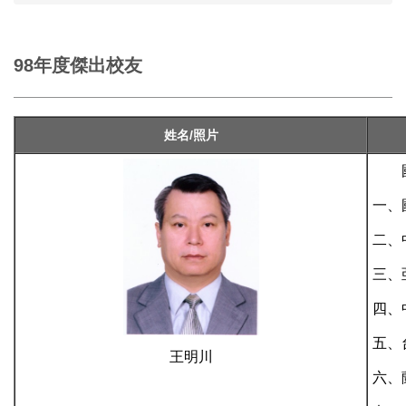
98年度傑出校友
姓名/照片
國立
一、
二、
三、
四、
五、
王明川
六、