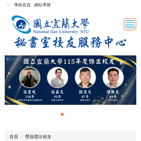
跳
:::
學校首頁
網站導覽
到
主
要
內
容
區
首頁
歷屆傑出校友