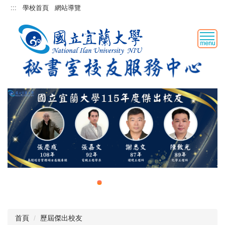
跳
:::
學校首頁
網站導覽
到
主
要
內
容
區
首頁
歷屆傑出校友