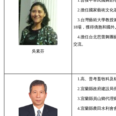
1.曾獲中華民國舞蹈
2.擔任國家藝術文化
3.台灣藝術大學教授兼
18場，獲得僑胞和國外
4.擔任台北芭蕾舞團
交流。
吳素芬
1.高、普考畜牧科及
2.宜蘭縣政府建設局
3.宜蘭縣員山鄉代理
4.宜蘭縣農田水利會