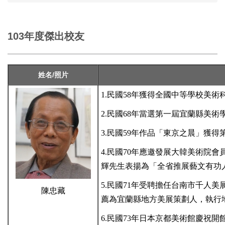
103年度傑出校友
姓名/照片
1.民國58年獲得全國中等學校美
2.民國68年當選第一屆宜蘭縣美術
3.民國59年作品「東京之晨」獲
4.民國70年應邀發展大韓美術院
輝先生表揚為「全省推展藝文有功人
5.民國71年受聘擔任台南市千人
陳忠藏
薦為宜蘭縣地方美展策劃人，執行
6.民國73年日本京都美術館慶祝