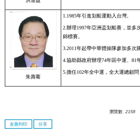
洪進益
1.1985年引進划船運動入台灣。
2.辦理1997年亞洲盃划船賽，
錦標賽。
3.2011年起帶中華體操隊參加多次
4.協助縣政府辦理74年區中運、8
5.擔任102年全中運，全大運總顧
朱壽騫
瀏覽數:
2158
友善列印
分享