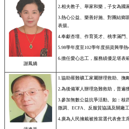
2.相夫教子、舉家和樂，子女為國
3.熱心公益、樂善好施、對團結鄉
表揚。
4.奉獻杏壇、作育英才、桃李滿門
5.98學年度至102學年度捐資
6.擔任愛心志工，服務績優足堪表
謝鳳嬌
1.協助罹難礦工家屬辦理救助、
2.為後備軍人辦理急難救助，普遍
3.參加無數公益抗爭活動。如：
微調、ECFA、反服貿協議及關廠
4.廣為人民擁戴被推當選代表會主