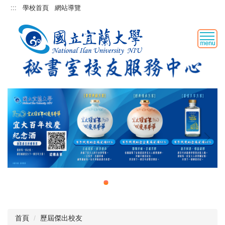
跳
:::
學校首頁
網站導覽
到
主
要
內
容
區
首頁
歷屆傑出校友