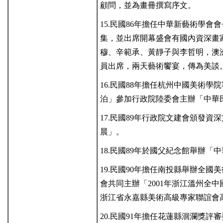
顧問，並為畫冊撰寫序文。
15.民國86年擔任中華新藝術學
集，並出席開幕盛會有國內資深畫
穆、辛範承、黃靜子與李哲明，澳
員出席，兩天藝術饗宴，傳為美談
16.民國88年擔任杭州中國美術
泊」參加行政院陸委會主辦「中華
17.民國89年行政院文建會頒發
晨」。
18.民國89年於國父紀念館舉辦
19.民國90年擔任南投縣舉辦全
會共同主辦「2001年浙江溫州全
浙江省永嘉縣美術高級專家聯誼會
20.民國91年擔任花蓮縣洄瀾獎