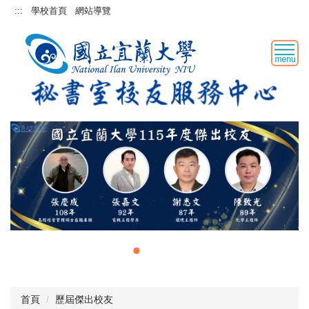
跳
:::
學校首頁
網站導覽
到
主
要
內
容
區
首頁
歷屆傑出校友