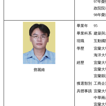
97年
政院院
98年
畢業年
95
畢業科系
建築與
現職
互動國
學歷
宜蘭大
海洋大
經歷
宜蘭大
宜蘭大
鄧麗維
宜蘭縣
獲選類別
工商企
具體事蹟
宜蘭大
中華兩
宜蘭大