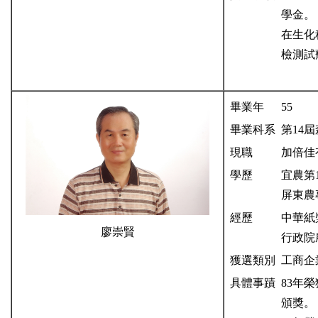
學金。
在生化
檢測試
畢業年
55
畢業科系
第14
現職
加倍佳
學歷
宜農第
屏東農
經歷
中華紙
廖崇賢
行政院
獲選類別
工商企
具體事蹟
83年
頒獎。