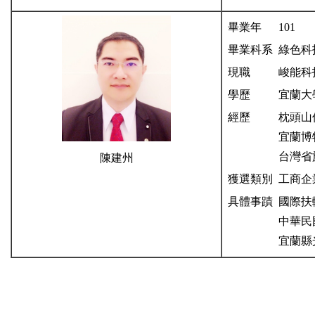
畢業年
101
畢業科系
綠色科
現職
峻能科
學歷
宜蘭大
經歷
枕頭山
宜蘭博
台灣省
陳建州
獲選類別
工商企
具體事蹟
國際扶
中華民
宜蘭縣