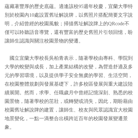
蘊藏著豐厚的歷史底蘊。適逢該校95週年校慶，宜蘭大學特
別於校園內10處設置舊址解說牌，以舊照片搭配簡要文字說
明，介紹曾經的校園風貌；掃描舊址解說牌上的QRcode不
僅可以聆聽語音導覽，還有豐富的歷史舊照片引領回憶，盼
讓師生認識與關注校園景物的變遷。
國立宜蘭大學校長吳柏青表示，隨著學校由專科、學院到
大學的蛻變與成長，加上產業結構的改變，為營造舒適及多
元的學習環境，以及提供學子安全無虞的學習、生活空間，
在校園整體規劃與發展基礎下，許多校區發展與重大建設陸
續展開。然而，求學、任職歲月中曾經記憶深刻、熟悉的校
園景物，隨著學校的茁壯，或轉變或消失，因此，期盼藉由
校園舊址解說牌的建置，讓師生、校友與民眾認識宜大校園
地景變化，一點一滴整合出橫跨近百年的校園發展變遷景
象。