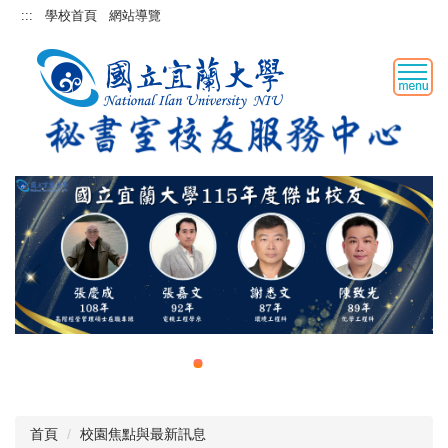
跳
:::
學校首頁
網站導覽
到
主
要
內
容
區
首頁
校園焦點與最新訊息