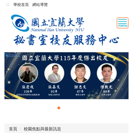
跳
:::
學校首頁
網站導覽
到
主
要
內
容
區
首頁
校園焦點與最新訊息