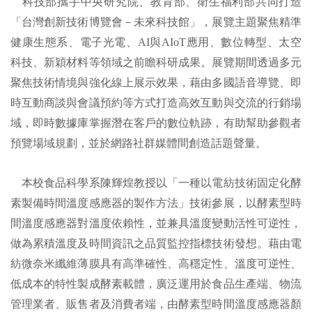
科技部攜手中央研究院、教育部、衛生福利部共同打造
「台灣創新技術博覽會－未來科技館」，展覽主題聚焦精準
健康生態系、電子光電、AI與AIoT應用、數位轉型、太空
科技、新穎材料等領域之前瞻科研成果。展覽期間透過多元
聚焦技術情境與強化線上展示效果，藉由多國語音導覽、即
時互動商談與會議預約等方式打造高效互動與交流的行銷場
域，即時數據庫掌握潛在客戶的數位軌跡，有助幫助參觀者
預覽場域規劃，並於網路社群媒體間創造話題聲量。
本校食品科學系陳輝煌教授以「一種以電紡技術固定化酵
素製備時間溫度感應器的製作方法」技術參展，以酵素型時
間溫度感應器對溫度依賴性，並兼具溫度變動活性可逆性，
做為累積溫度及時間資訊之品質監控指標技術發想。藉由電
紡微奈米纖維薄膜具有高準確性、高穩定性、溫度可逆性、
低成本的特性製成酵素載體，廣泛運用於食品生產端、物流
管理業者、販售者及消費者端，由酵素型時間溫度感應器顏