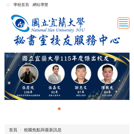
跳
:::
學校首頁
網站導覽
到
主
要
內
容
區
首頁
校園焦點與最新訊息