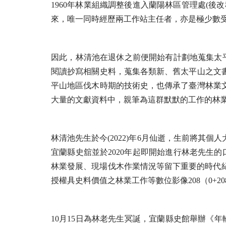
1960年林業組織調整後進入蘭陽林區管理處(
來，唯一同時經歷兩工作站主任者，亦是極少數
因此，林清池在退休之前便開始有計劃地蒐集太
閱讀抄寫相關史料，蒐集各類新、舊太平山之文
平山地區伐木時期的技術史，也傳承了臺灣林業
大量的文獻資料中，親筆為這群默默的工作的林
林清池先生於今(2022)年6月仙逝，生前將
宜蘭縣史舘並於2020年起即開始進行林老先生的
林業發展、現場伐木作業情況等留下重要的時代紀錄
授權具史料價值之林業工作等數位影像208（0+20
10月15日為林老先生冥誕，宜蘭縣史館舉辦《