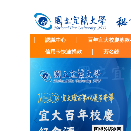
跳
到
主
要
內
容
認識中心
百年宜大校慶募款
區
信用卡快速捐款
芳名錄