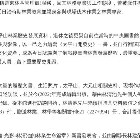
後改稱羅東林區管理處)服務，因其林務專業與工作態度，曾被派
受日治時期林業教育並親身參與現場伐木作業之林業專家。
平山林業歷史發展資料，退休之後更親自前往當時的中央圖書館台
書與影像，以一己之力編寫《太平山開發史》一書，並自行翻譯
文化資產，成為今日認識與了解戰後臺灣林業發展歷程，最重要
業人員，留下重要歷史見證。
其個人大量的履歷文書、生活照片，太平山、大元山相關史料、現場
口述訪談，並於今(2022)年完成編輯出版。藉由林清池先生
。從本館進行訪談開始，林清池先生陸續捐贈具史料價值之個人履
8）件，贈送林業、林學等相關書刊621（227+394）冊，合計提
年輪‧光影-林清池的林業生命篇章》新書發表會，並由副縣長林