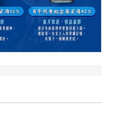
恭賀陳俊雄理