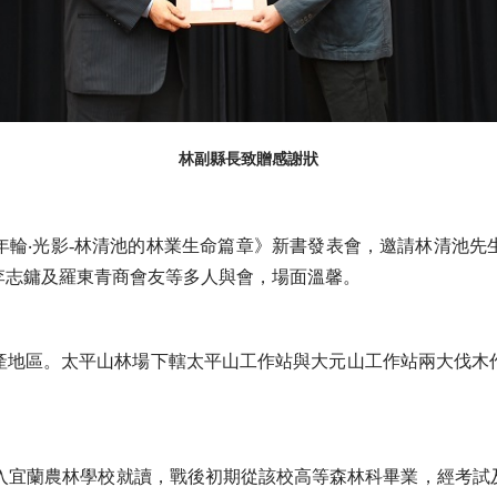
林副縣長致贈感謝狀
年輪‧光影-林清池的林業生命篇章》新書發表會，邀請林清池
李志鏞及羅東青商會友等多人與會，場面溫馨。
產地區。太平山林場下轄太平山工作站與大元山工作站兩大伐木
戰前進入宜蘭農林學校就讀，戰後初期從該校高等森林科畢業，經考