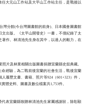
任擔任大元山工作站及大平山工作站主任，是戰後以
灣分館(今台灣圖書館的前身)、日本國會圖書館
日文出版。《太平山開發史》一書，不僅紀錄了太
之著作。林清池先生身在其中，以過人的毅力，在
作業照片及林業相關出版圖書捐贈宜蘭縣史舘典藏。
個人生命經驗，為二戰前後宜蘭的社會生活，戰後宜蘭
歷文書、書籍、照片等924（601+323）件，
供實體史料、圖書及數位檔案共1,753件。
建榮代表宜蘭縣致贈林清池先生家屬感謝狀，除彰顯