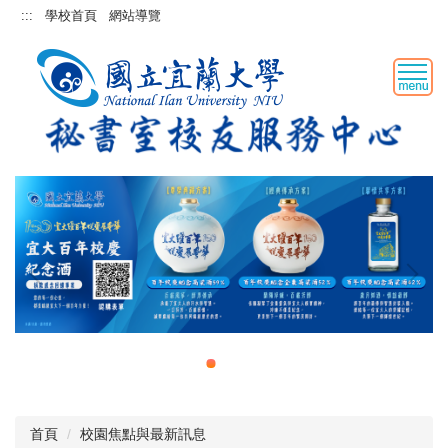
跳
:::
學校首頁
網站導覽
到
主
要
內
容
區
首頁
校園焦點與最新訊息