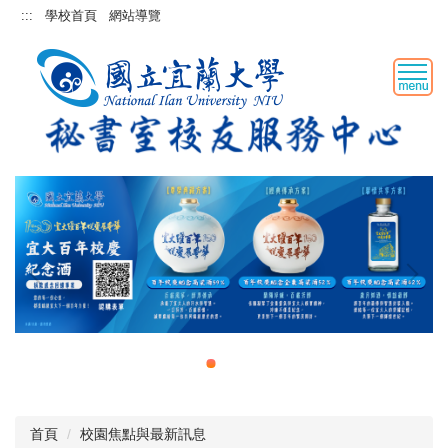
跳
:::
學校首頁
網站導覽
到
主
要
內
容
區
恭賀陳俊雄理事長高票蟬聯第九屆理監事改選
首頁
校園焦點與最新訊息