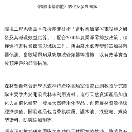
《國際產學聯盟》夥伴及參展團隊
環境工程系張章堂教授團隊技術「畜牧業節能省電設施之研
發及其減碳效益估算」，配合2040年農業淨零排放政策，積
極進行畜牧業節電與減碳工作。藉由廢水處理變頻器加裝溶
器偵測、畜牧場風扇系統加裝變頻器等措施，以有效落實畜
牧類用戶的節電措施。
森林暨自然資源學系森林特產物實驗室張資正副教授研究團
隊主要致力於開發農林未利用資材，進行天然資源產品加值
化與高值化研究，發展天然特用化學品，創造農林資源循環
經濟價值。開發產品包含香氛噴霧、護木油、液態皂、媒染
型染料、防曬添加劑等。
張資正副教授研究團隊之多功能天然配方乾性油，塗裝為有