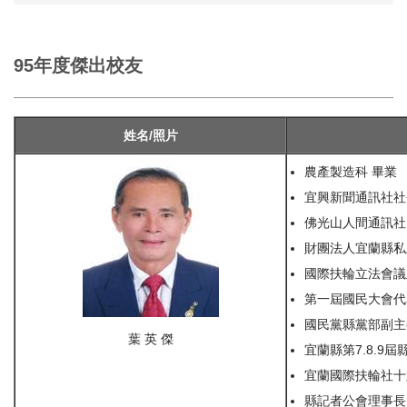
95年度傑出校友
姓名/照片
農產製造科 畢業
宜興新聞通訊社社
佛光山人間通訊社
財團法人宜蘭縣私
國際扶輪立法會議立
第一屆國民大會代
國民黨縣黨部副主
葉 英 傑
宜蘭縣第7.8.9
宜蘭國際扶輪社十六
縣記者公會理事長