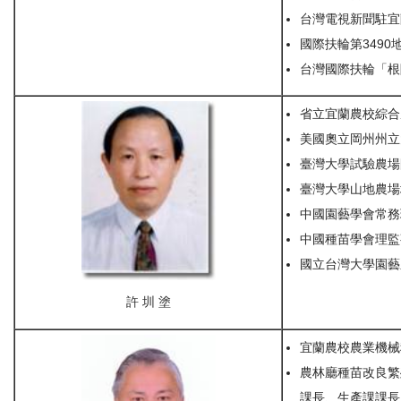
台灣電視新聞駐宜
國際扶輪第3490地區
台灣國際扶輪「根除
省立宜蘭農校綜合
美國奧立岡州州立
臺灣大學試驗農場
臺灣大學山地農場
中國園藝學會常務
中國種苗學會理監
國立台灣大學園藝
許 圳 塗
宜蘭農校農業機械
農林廳種苗改良繁
課長、生產課課長