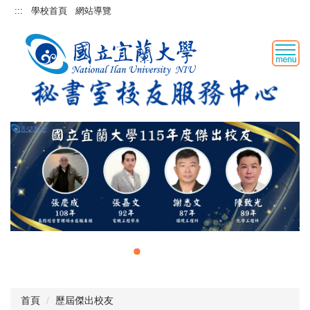
跳
:::
學校首頁
網站導覽
到
主
要
內
容
區
首頁
歷屆傑出校友