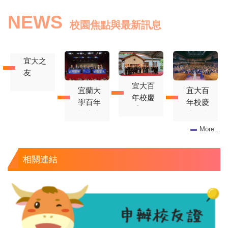
NEWS
校園焦點與最新訊息
宜大之
友
宜大百
宜蘭大
宜大百
年校慶
學百年
年校慶
系列活
校慶慶
演唱會
動 校
祝大會
圓滿落
More...
友總會
登場 教
幕！萬
揭牌儀
育部長
人齊聚
式圓滿
相關連結
鄭英耀
體育館
順利
親臨祝
賀 游
錫堃獲
頒名譽
理學博