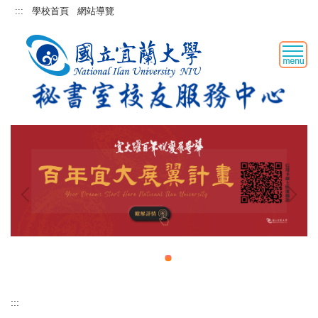
跳
:::
學校首頁
網站導覽
到
主
要
內
容
區
:::