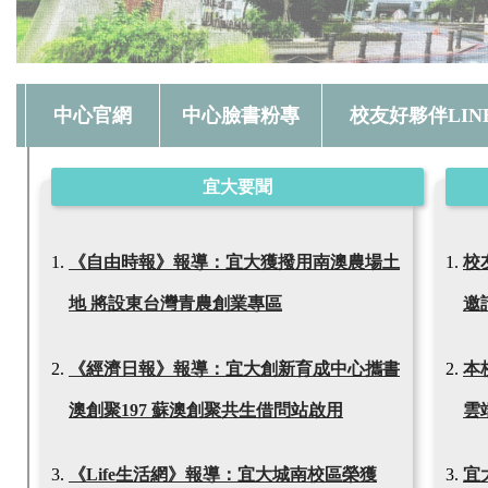
中心官網
中心臉書粉專
校友好夥伴LIN
宜大要聞
《自由時報》報導：宜大獲撥用南澳農場土
校
地 將設東台灣青農創業專區
邀
《經濟日報》報導：宜大創新育成中心攜書
本校
澳創聚197 蘇澳創聚共生借問站啟用
雲
《Life生活網》報導：宜大城南校區榮獲
宜