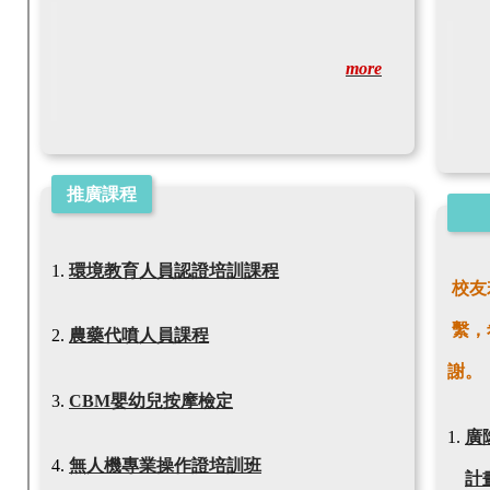
more
推廣課程
環境教育人員認證培訓課程
校友
繫，
農藥代噴人員課程
謝
。
CBM嬰幼兒按摩檢定
廣
無人機專業操作證培訓班
計