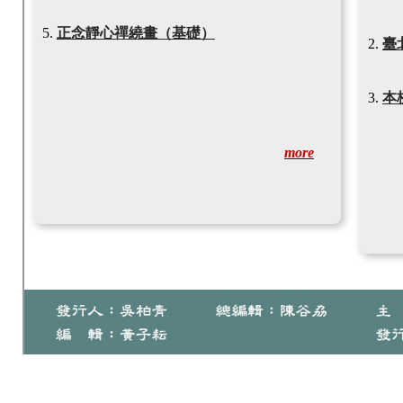
正念靜心禪繞畫（基礎）
臺
本
more