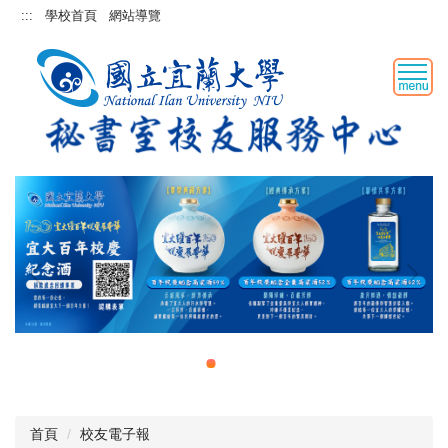
跳
:::
學校首頁
網站導覽
到
主
要
內
容
區
首頁
校友電子報