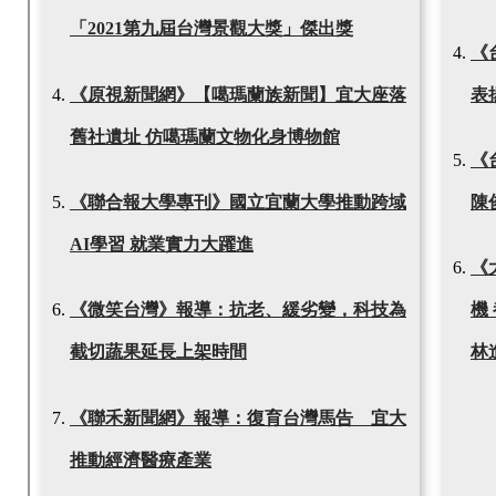
「2021第九屆台灣景觀大獎」傑出獎
《
《原視新聞網》【噶瑪蘭族新聞】宜大座落
表
舊社遺址 仿噶瑪蘭文物化身博物館
《
《聯合報大學專刊》國立宜蘭大學推動跨域
陳
AI學習 就業實力大躍進
《
《微笑台灣》報導：抗老、緩劣變，科技為
機
截切蔬果延長上架時間
林
《聯禾新聞網》報導：復育台灣馬告 宜大
推動經濟醫療產業