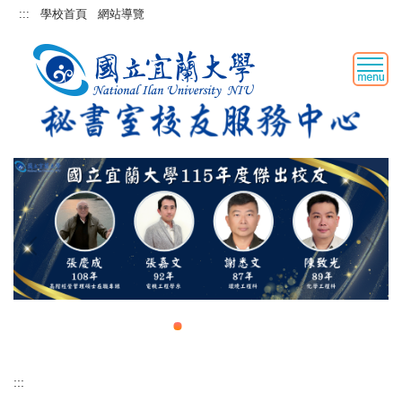
跳
:::
學校首頁
網站導覽
到
主
要
內
容
區
:::