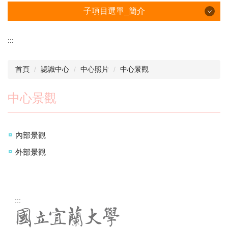
子項目選單_簡介
子項目選單_簡介
:::
設立起源與簡介
首頁
認識中心
中心照片
中心景觀
服務團隊
中心景觀
校長的話
中心照片
內部景觀
中心位置
外部景觀
聯絡我們
:::